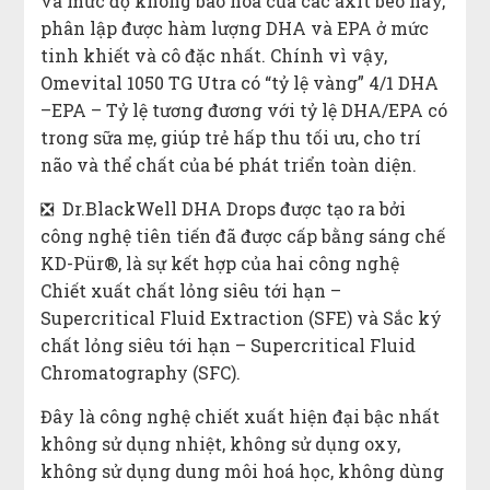
và mức độ không bão hoà của các axit béo này,
phân lập được hàm lượng DHA và EPA ở mức
tinh khiết và cô đặc nhất. Chính vì vậy,
Omevital 1050 TG Utra có “tỷ lệ vàng” 4/1 DHA
–EPA – Tỷ lệ tương đương với tỷ lệ DHA/EPA có
trong sữa mẹ, giúp trẻ hấp thu tối ưu, cho trí
não và thể chất của bé phát triển toàn diện.
❎ Dr.BlackWell DHA Drops được tạo ra bởi
công nghệ tiên tiến đã được cấp bằng sáng chế
KD-Pür®, là sự kết hợp của hai công nghệ
Chiết xuất chất lỏng siêu tới hạn –
Supercritical Fluid Extraction (SFE) và Sắc ký
chất lỏng siêu tới hạn – Supercritical Fluid
Chromatography (SFC).
Đây là công nghệ chiết xuất hiện đại bậc nhất
không sử dụng nhiệt, không sử dụng oxy,
không sử dụng dung môi hoá học, không dùng