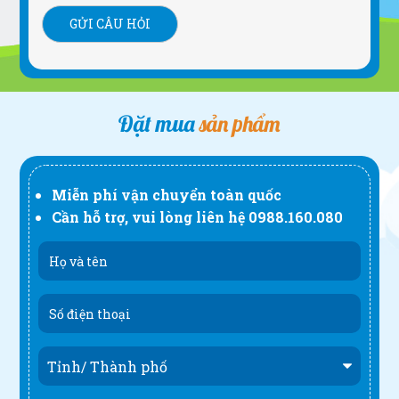
Đặt mua
sản phẩm
Miễn phí vận chuyển toàn quốc
Cần hỗ trợ, vui lòng liên hệ
0988.160.080