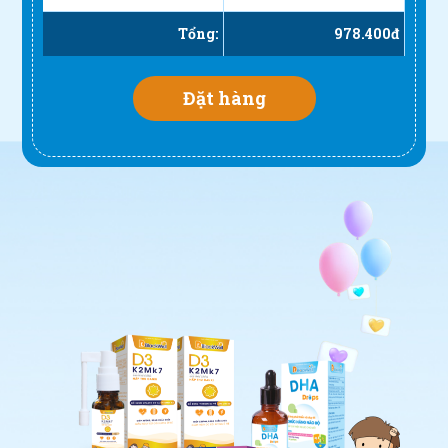
Tổng:
978.400
đ