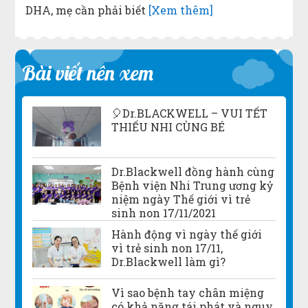
DHA, mẹ cần phải biết
[Xem thêm]
Bài viết nên xem
🎈Dr.BLACKWELL – VUI TẾT
THIẾU NHI CÙNG BÉ
Dr.Blackwell đồng hành cùng
Bệnh viện Nhi Trung ương kỷ
niệm ngày Thế giới vì trẻ
sinh non 17/11/2021
Hành động vì ngày thế giới
vì trẻ sinh non 17/11,
Dr.Blackwell làm gì?
Vì sao bệnh tay chân miệng
có khả năng tái phát và nguy