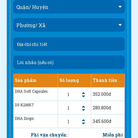
Sản phẩm
Số lượng
Thành tiền
DHA Soft Capsules
352.000
đ
D3 K2MK7
280.800
đ
DHA Drops
345.600
đ
Phí vận chuyển:
Miễn phí