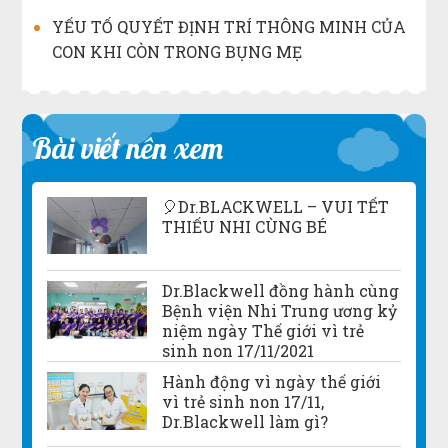
YẾU TỐ QUYẾT ĐỊNH TRÍ THÔNG MINH CỦA
CON KHI CÒN TRONG BỤNG MẸ
Bài viết nên xem
🎈Dr.BLACKWELL – VUI TẾT
THIẾU NHI CÙNG BÉ
Dr.Blackwell đồng hành cùng
Bệnh viện Nhi Trung ương kỷ
niệm ngày Thế giới vì trẻ
sinh non 17/11/2021
Hành động vì ngày thế giới
vì trẻ sinh non 17/11,
Dr.Blackwell làm gì?