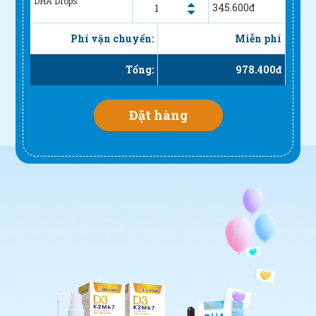
DHA Drops
345.600
đ
Phí vận chuyển:
Miễn phí
Tổng:
978.400
đ