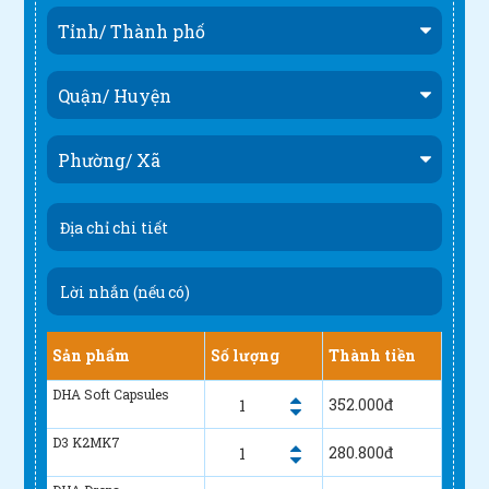
Sản phẩm
Số lượng
Thành tiền
DHA Soft Capsules
352.000
đ
D3 K2MK7
280.800
đ