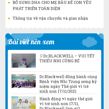
BỔ SUNG DHA CHO MẸ BẦU ĐỂ CON YÊU
PHÁT TRIỂN TOÀN DIỆN
Thông tin về vận chuyển và giao nhận
Bài viết nên xem
🎈Dr.BLACKWELL – VUI TẾT
THIẾU NHI CÙNG BÉ
Dr.Blackwell đồng hành cùng
Bệnh viện Nhi Trung ương kỷ
niệm ngày Thế giới vì trẻ
sinh non 17/11/2021
Hành động vì ngày thế giới
vì trẻ sinh non 17/11,
Dr.Blackwell làm gì?